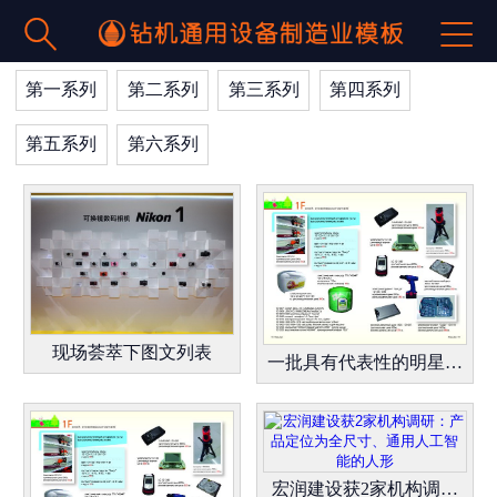
产品展示




返回 >
PRODUCTS
第一系列
第二系列
第三系列
第四系列
第五系列
第六系列
现场荟萃下图文列表
一批具有代表性的明星产品和解
宏润建设获2家机构调研：